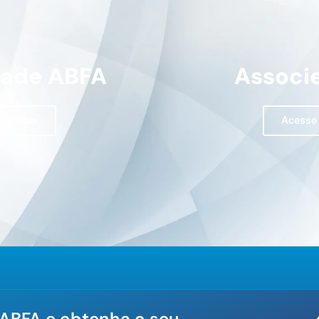
dade ABFA
Associ
Acesse
Acesse
 ABFA e obtenha o seu