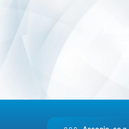
Anui
2026
Associe-se a